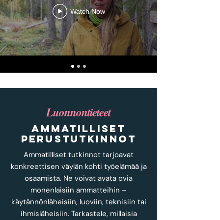
Watch Now
Luonnontieteet
ammatilliset
perustutkinnot
Ammatilliset tutkinnot tarjoavat
konkreettisen väylän kohti työelämää ja
osaamista. Ne voivat avata ovia
monenlaisiin ammatteihin –
käytännönläheisiin, luoviin, teknisiin tai
ihmisläheisiin. Tarkastele, millaisia