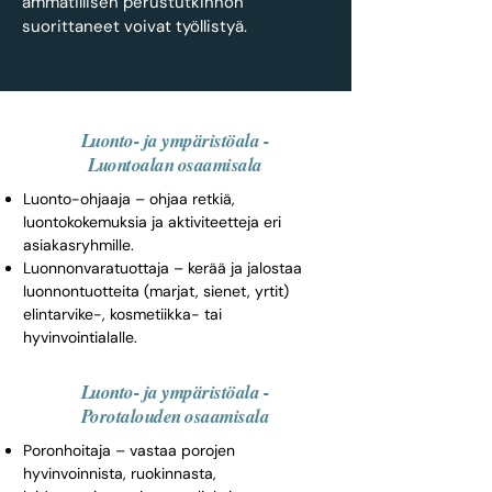
ammatillisen perustutkinnon
suorittaneet voivat työllistyä.
Luonto- ja ympäristöala -
Luontoalan osaamisala
Luonto-ohjaaja – ohjaa retkiä,
luontokokemuksia ja aktiviteetteja eri
asiakasryhmille.
Luonnonvaratuottaja – kerää ja jalostaa
luonnontuotteita (marjat, sienet, yrtit)
elintarvike-, kosmetiikka- tai
hyvinvointialalle.
Luonto- ja ympäristöala -
Porotalouden osaamisala
Poronhoitaja – vastaa porojen
hyvinvoinnista, ruokinnasta,