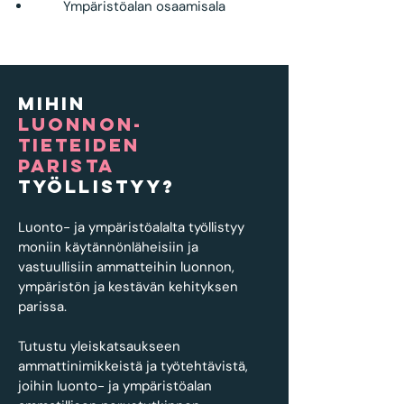
Ympäristöalan osaamisala
Mihin
luonnon-
tieteiden
parista
työllistyy?
Luonto- ja ympäristöalalta työllistyy
moniin käytännönläheisiin ja
vastuullisiin ammatteihin luonnon,
ympäristön ja kestävän kehityksen
parissa.
Tutustu yleiskatsaukseen
ammattinimikkeistä ja työtehtävistä,
joihin luonto- ja ympäristöalan