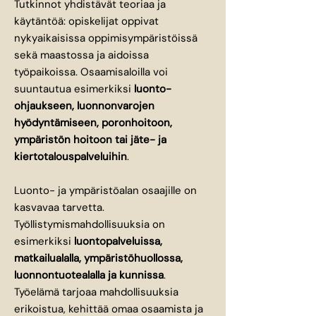
Tutkinnot yhdistävät teoriaa ja
käytäntöä: opiskelijat oppivat
nykyaikaisissa oppimisympäristöissä
sekä maastossa ja aidoissa
työpaikoissa. Osaamisaloilla voi
suuntautua esimerkiksi
luonto-
ohjaukseen, luonnonvarojen
hyödyntämiseen, poronhoitoon,
ympäristön hoitoon tai jäte- ja
kiertotalouspalveluihin
.
Luonto- ja ympäristöalan osaajille on
kasvavaa tarvetta.
Työllistymismahdollisuuksia on
esimerkiksi
luontopalveluissa,
matkailualalla, ympäristöhuollossa,
luonnontuotealalla ja kunnissa
.
Työelämä tarjoaa mahdollisuuksia
erikoistua, kehittää omaa osaamista ja