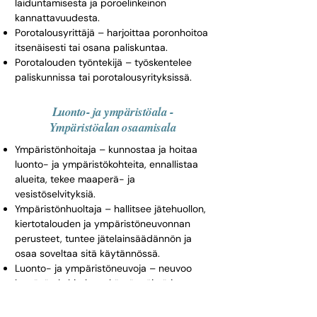
laiduntamisesta ja poroelinkeinon
kannattavuudesta.
Porotalousyrittäjä – harjoittaa poronhoitoa
itsenäisesti tai osana paliskuntaa.
Porotalouden työntekijä – työskentelee
paliskunnissa tai porotalousyrityksissä.
Luonto- ja ympäristöala -
Ympäristöalan osaamisala
Ympäristönhoitaja – kunnostaa ja hoitaa
luonto- ja ympäristökohteita, ennallistaa
alueita, tekee maaperä- ja
vesistöselvityksiä.
Ympäristönhuoltaja – hallitsee jätehuollon,
kiertotalouden ja ympäristöneuvonnan
perusteet, tuntee jätelainsäädännön ja
osaa soveltaa sitä käytännössä.
Luonto- ja ympäristöneuvoja – neuvoo
kestävän kehityksen käytännöistä ja
ympäristöasioista eri asiakasryhmille.