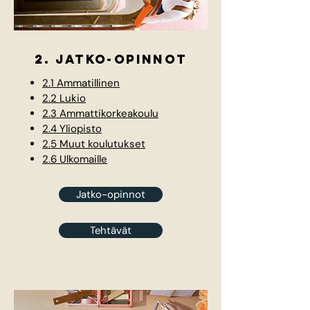
2. Jatko-opinnot
2.1 Ammatillinen
2.2 Lukio
2.3 Ammattikorkeakoulu
2.4 Yliopisto
2.5 Muut koulutukset
2.6 Ulkomaille
Jatko-opinnot
Tehtävät