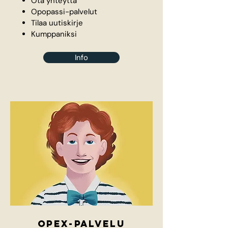
Ota yhteyttä
Opopassi-palvelut
Tilaa uutiskirje
Kumppaniksi
Info
opeX-palvelu