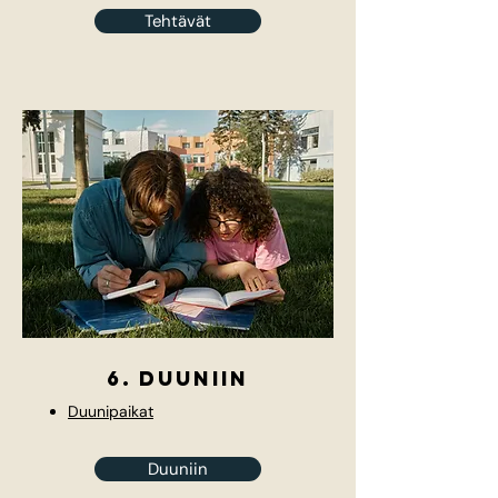
Tehtävät
6. duuniin
Duunipaikat
Duuniin