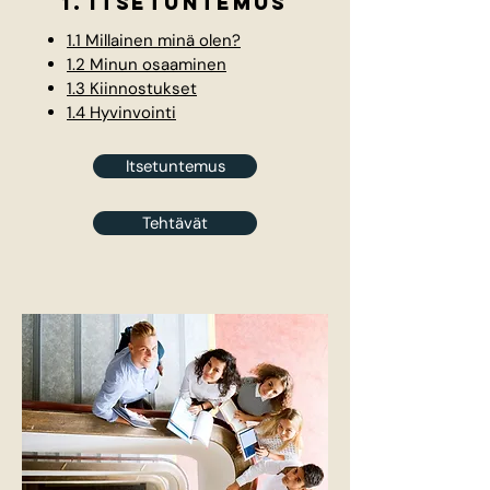
1. Itsetuntemus
1.1 Millainen minä olen?
1.2 Minun osaaminen
1.3 Kiinnostukset
1.4 Hyvinvointi
Itsetuntemus
Tehtävät