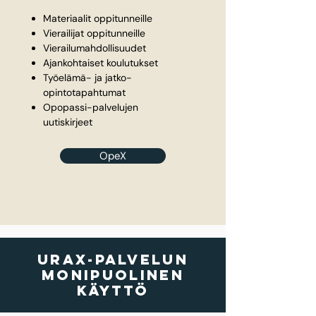
Materiaalit oppitunneille
Vierailijat oppitunneille
Vierailumahdollisuudet
Ajankohtaiset koulutukset
Työelämä- ja jatko-
opintotapahtumat
Opopassi-palvelujen
uutiskirjeet
OpeX
UraX-palvelun
monipuolinen
käyttö