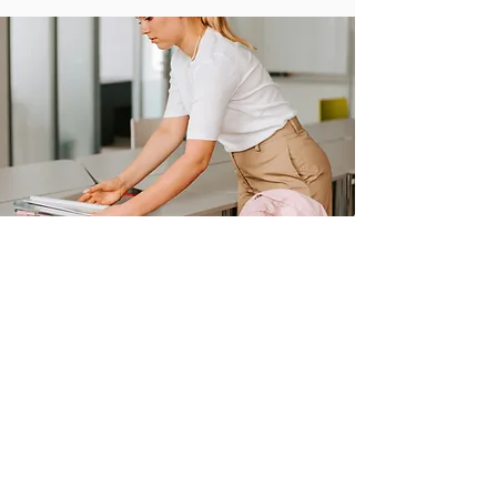
Näin käytät UraX-palvelua
opinto-ohjauksessa!
UraX-palvelun
monipuolinen sisältö