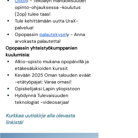
OpoA
I - Tekoälyn mahdollisuudet 
opinto-ohjauksessa -koulutus 
(2op) tulee taas!
Tule kehittämään uutta UraX-
palvelua!
Opopassin 
palautekysel
y - Anna 
arvokasta palautetta!
Opopassin yhteistyökumppanien 
kuulumisia:
Alkio-opisto mukana opopäivillä ja 
etäkesälukioiden kurssit 
Kevään 2025 Oman talouden eväät 
-etätyöpajat:
Varaa omasi!
Opiskelijaksi Lapin yliopistoon
Hyödynnä Tulevaisuuden 
teknologiat -videosarjaa! 
Kurkkaa uutiskirje alla olevasta 
linkistä!