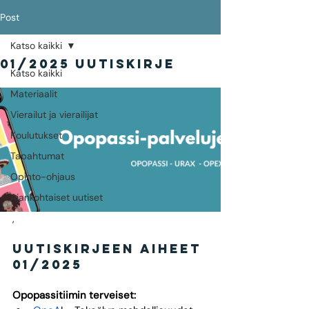
Post
Katso kaikki
01/2025 uutiskirje
Katso kaikki
Materiaalit
Vierailut ja vierailijat
Koulutukset
Tapahtumat
Opinto-ohjaus
Ajankohtaiset uutiset
,
UutiskirjeEN aiheet 
01/2025
Opopassitiimin terveiset: