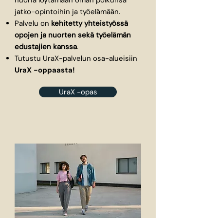
nuoria löytämään oman polkunsa
jatko-opintoihin ja työelämään.
Palvelu on
kehitetty yhteistyössä
opojen ja nuorten sekä työelämän
edustajien kanssa
.
Tutustu UraX-palvelun osa-alueisiin
UraX -oppaasta!
UraX -opas