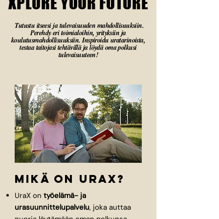
XPLORE YOUR FUTURE
XPLORE YOUR FUTURE
Tutustu itseesi ja tulevaisuuden mahdollisuuksiin.
Perehdy eri toimialoihin, yrityksiin ja
koulutusmahdollisuuksiin. Inspiroidu uratarinoista,
testaa taitojasi tehtävillä ja löydä oma polkusi
tulevaisuuteen!
Mikä on uraX?
UraX on
työelämä- ja
urasuunnittelupalvelu
, joka auttaa