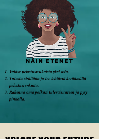
näin etenet
Valitse pelastusrenkaista yksi osio.
Tutustu sisältöön ja tee tehtäviä keräämällä
pelastusrenkaita.
Rakenna oma polkusi tulevaisuuteen ja pysy
pinnalla.