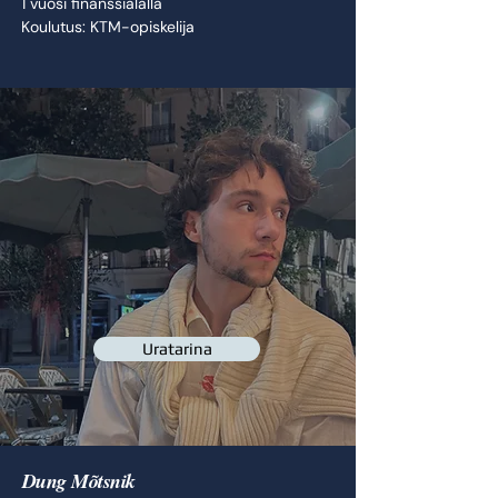
1 vuosi finanssialalla
Koulutus: KTM-opiskelija
Uratarina
Dung Mõtsnik