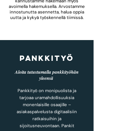
kannustamme hakemaan myös
avoimella hakemuksella. Arvostamme
innostunutta asennetta, halua oppia
uutta ja kykyä työskennellä tiimissä.
Pankkityö
Aloita tutustumalla pankkityöhän
yleensä
Pankkityö on monipuolista ja
tarjoaa uramahdollisuuksia
monenlaisille osaajille –
asiakaspalvelusta digitaalisiin
ratkaisuihin ja
sijoitusneuvontaan. Pankit