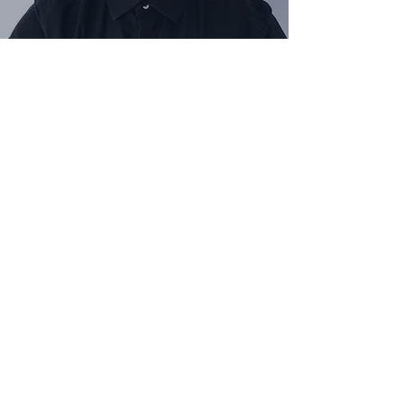
Tanja Ukonsaari
Savings vastuuvalmentaja
Nordeassa 16 vuotta
Datanomi
Uratarina