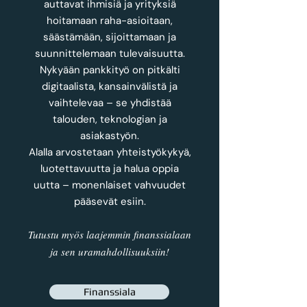
auttavat ihmisiä ja yrityksiä
hoitamaan raha-asioitaan,
säästämään, sijoittamaan ja
suunnittelemaan tulevaisuutta.
Nykyään pankkityö on pitkälti
digitaalista, kansainvälistä ja
vaihtelevaa – se yhdistää
talouden, teknologian ja
asiakastyön.
Alalla arvostetaan yhteistyökykyä,
luotettavuutta ja halua oppia
uutta – monenlaiset vahvuudet
pääsevät esiin.
Tutustu myös laajemmin finanssialaan
ja sen uramahdollisuuksiin!
Finanssiala