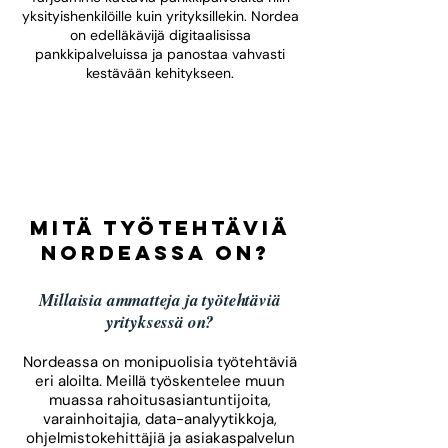
yksityishenkilöille kuin yrityksillekin. Nordea
on edelläkävijä digitaalisissa
pankkipalveluissa ja panostaa vahvasti
kestävään kehitykseen.
Mitä työtehtäviä
Nordeassa on?
Millaisia ammatteja ja työtehtäviä
yrityksessä on?​
Nordeassa on monipuolisia työtehtäviä
eri aloilta. Meillä työskentelee muun
muassa rahoitusasiantuntijoita,
varainhoitajia, data-analyytikkoja,
ohjelmistokehittäjiä ja asiakaspalvelun