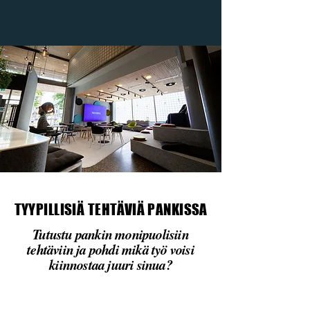
TYYPILLISIÄ TEHTÄVIÄ PANKISSA
TYYPILLISIÄ TEHTÄVIÄ PANKISSA
Tutustu pankin monipuolisiin
tehtäviin ja pohdi mikä työ voisi
kiinnostaa juuri sinua?