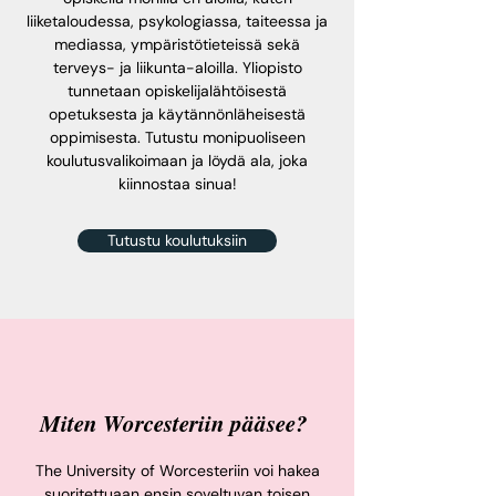
liiketaloudessa, psykologiassa, taiteessa ja
mediassa, ympäristötieteissä sekä
terveys- ja liikunta-aloilla. Yliopisto
tunnetaan opiskelijalähtöisestä
opetuksesta ja käytännönläheisestä
oppimisesta. Tutustu monipuoliseen
koulutusvalikoimaan ja löydä ala, joka
kiinnostaa sinua!
Tutustu koulutuksiin
Miten Worcesteriin pääsee?
The University of Worcesteriin voi hakea
suoritettuaan ensin soveltuvan toisen