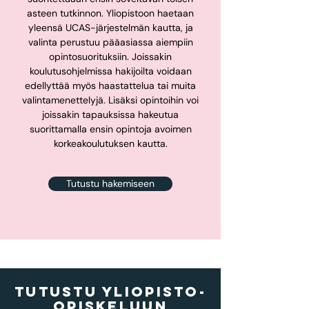
asteen tutkinnon. Yliopistoon haetaan
yleensä UCAS-järjestelmän kautta, ja
valinta perustuu pääasiassa aiempiin
opintosuorituksiin. Joissakin
koulutusohjelmissa hakijoilta voidaan
edellyttää myös haastattelua tai muita
valintamenettelyjä. Lisäksi opintoihin voi
joissakin tapauksissa hakeutua
suorittamalla ensin opintoja avoimen
korkeakoulutuksen kautta.
Tutustu hakemiseen
Tutustu yliopisto-
opiskeluun