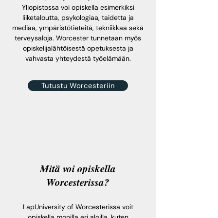
Yliopistossa voi opiskella esimerkiksi
liiketaloutta, psykologiaa, taidetta ja
mediaa, ympäristötieteitä, tekniikkaa sekä
terveysaloja. Worcester tunnetaan myös
opiskelijalähtöisestä opetuksesta ja
vahvasta yhteydestä työelämään.
Tutustu Worcesteriin
Mitä voi opiskella
Worcesterissa?
LapUniversity of Worcesterissa voit
opiskella monilla eri aloilla, kuten