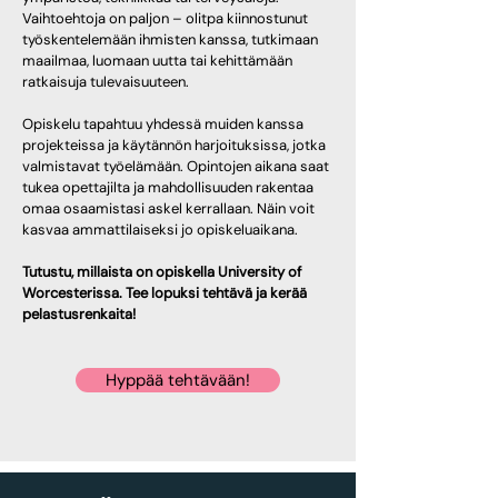
Vaihtoehtoja on paljon – olitpa kiinnostunut
työskentelemään ihmisten kanssa, tutkimaan
maailmaa, luomaan uutta tai kehittämään
ratkaisuja tulevaisuuteen.
Opiskelu tapahtuu yhdessä muiden kanssa
projekteissa ja käytännön harjoituksissa, jotka
valmistavat työelämään. Opintojen aikana saat
tukea opettajilta ja mahdollisuuden rakentaa
omaa osaamistasi askel kerrallaan. Näin voit
kasvaa ammattilaiseksi jo opiskeluaikana.
Tutustu, millaista on opiskella University of
Worcesterissa. Tee lopuksi tehtävä ja kerää
pelastusrenkaita!
Hyppää tehtävään!