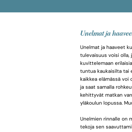
Unelmat ja haavee
Unelmat ja haaveet kul
tulevaisuus voisi olla,
kuvittelemaan erilaisi
tuntua kaukaisilta tai 
kaikkea elämässä voi o
ja saat samalla rohkeu
kehittyvät matkan varr
yläkoulun lopussa. Mu
Unelmien rinnalle on m
tekoja sen saavuttamin