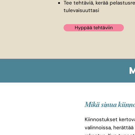
Tee tehtäviä, kerää pelastusr
tulevaisuuttasi​
Hyppää tehtäviin
Mikä sinua kiinn
Kiinnostukset kertova
valinnoissa, herättää