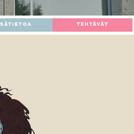
isätietoa
TEHTÄVÄT