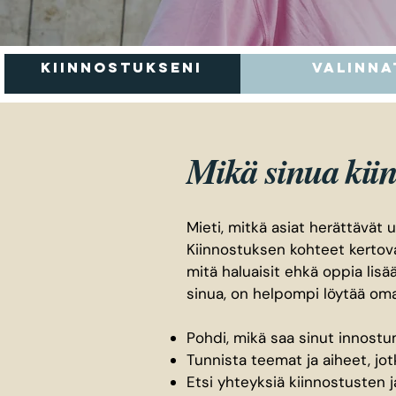
kiinnostukseni
valinna
Mikä sinua kii
Mieti, mitkä asiat herättävät u
Kiinnostuksen kohteet kertovat
mitä haluaisit ehkä oppia lisä
sinua, on helpompi löytää om
Pohdi, mikä saa sinut innost
Tunnista teemat ja aiheet, jot
Etsi yhteyksiä kiinnostusten j