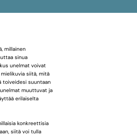
, millainen
 auttaa sinua
skus unelmat voivat
mielikuvia siitä, mitä
dä toiveidesi suuntaan
ä unelmat muuttuvat ja
yttää erilaiselta
llaisia konkreettisia
n, siitä voi tulla