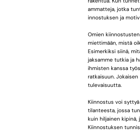
rakentua. Kun tunnet
ammatteja, jotka tunt
innostuksen ja motiva
Omien kiinnostusten 
miettimään, mistä oi
Esimerkiksi siinä, m
jaksamme tutkia ja ha
ihmisten kanssa työs
ratkaisuun. Jokaisen 
tulevaisuutta.
Kiinnostus voi syttyä 
tilanteesta, jossa t
kuin hiljainen kipinä
Kiinnostuksen tunnis