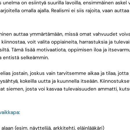
s unelma on esiintyä suurilla lavoilla, ensimmäinen askel vo
joitella omalla ajalla. Realismi ei siis rajoita, vaan autt
minen auttaa ymmärtämään, missä omat vahvuudet voiva
kiinnostaa, voit valita oppiaineita, harrastuksia ja tuleva
siltä. Tämä lisää motivaatiota, oppimisen iloa ja itsevar
a entistä selkeämmin.
lias jostain, joskus vain tarvitsemme aikaa ja tilaa, jot
ysähtyä, kokeilla uutta ja kuunnella itseään. Kiinnostukset
 ovat siemen, josta voi kasvaa tulevaisuuden ammatti, ku
vaikkapa:
laan (esim. näyttelijä, arkkitehti, eläinlääkäri)