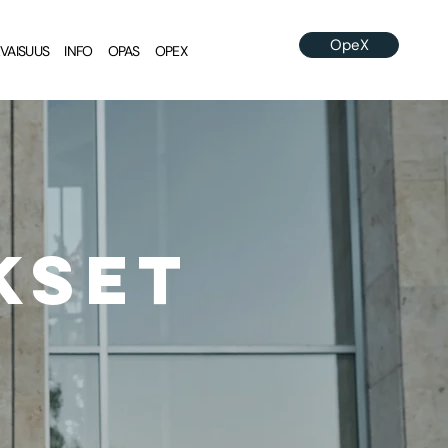
More
OpeX
EVAISUUS
INFO
OPAS
OPEX
kset