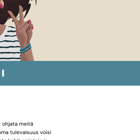
i
t ohjata meitä
oma tulevaisuus voisi