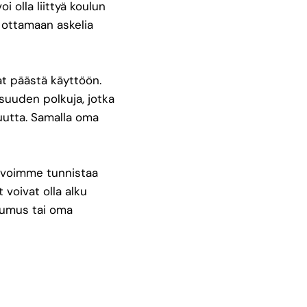
i olla liittyä koulun
aa ottamaan askelia
t päästä käyttöön.
isuuden polkuja, jotka
muutta. Samalla oma
ta voimme tunnistaa
 voivat olla alku
tsumus tai oma