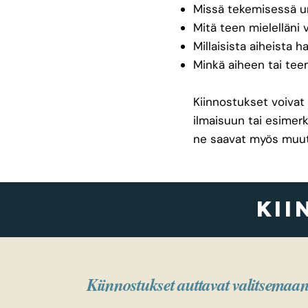
Missä tekemisessä u
Mitä teen mielelläni 
Millaisista aiheista h
Minkä aiheen tai tee
Kiinnostukset voivat
ilmaisuun tai esimerk
ne saavat myös muuttu
kii
Kiinnostukset auttavat valitsemaa