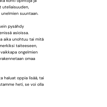
a kohti opintoja ja
t uteliaisuuden,
ja unelmien suuntaan.
usein pysähdy
enissä asioissa.
a aika unohtuu tai mitä
imerkiksi taiteeseen,
i vaikkapa ongelmien
kun rakennetaan omaa
a haluat oppia lisää, tai
tamme heti, se voi olla