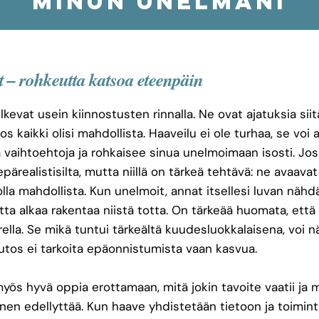
minun unelmani
t – rohkeutta katsoa eteenpäin
kevat usein kiinnostusten rinnalla. Ne ovat ajatuksia siitä
 jos kaikki olisi mahdollista. Haaveilu ei ole turhaa, se voi
a vaihtoehtoja ja rohkaisee sinua unelmoimaan isosti. Jo
epärealistisilta, mutta niillä on tärkeä tehtävä: ne avaavat 
lla mahdollista. Kun unelmoit, annat itsellesi luvan näh
tta alkaa rakentaa niistä totta. On tärkeää huomata, ett
ella. Se mikä tuntui tärkeältä kuudesluokkalaisena, voi nä
utos ei tarkoita epäonnistumista vaan kasvua.
yös hyvä oppia erottamaan, mitä jokin tavoite vaatii ja mi
en edellyttää. Kun haave yhdistetään tietoon ja toimintaa