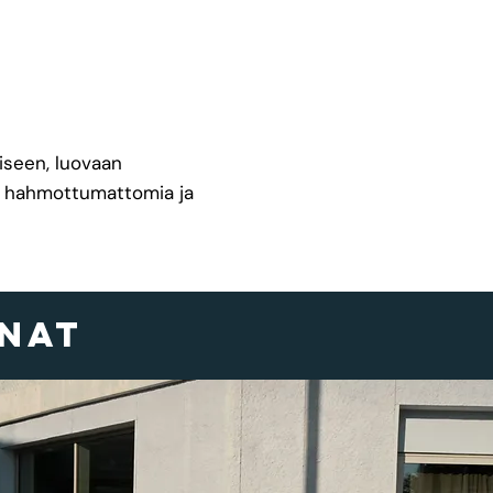
iseen, luovaan
elä hahmottumattomia ja
nnat