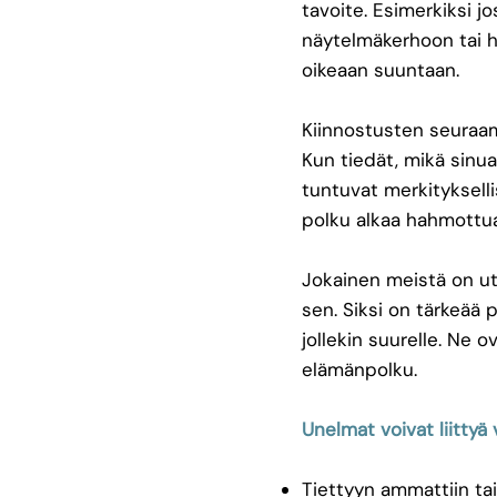
tavoite. Esimerkiksi jo
näytelmäkerhoon tai har
oikeaan suuntaan.
Kiinnostusten seuraa
Kun tiedät, mikä sinua 
tuntuvat merkitykselli
polku alkaa hahmottu
Jokainen meistä on ute
sen. Siksi on tärkeää p
jollekin suurelle. Ne
elämänpolku.
Unelmat voivat liittyä 
Tiettyyn ammattiin tai a