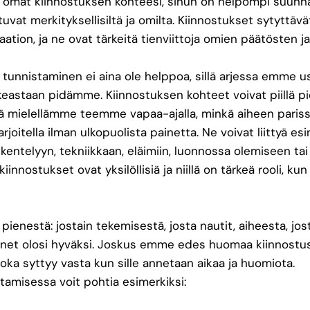
 omat kiinnostuksen kohteesi, sinun on helpompi suunnat
uvat merkityksellisiltä ja omilta. Kiinnostukset sytyttävä
ation, ja ne ovat tärkeitä tienviittoja omien päätösten 
tunnistaminen ei aina ole helppoa, sillä arjessa emme 
keastaan pidämme. Kiinnostuksen kohteet voivat piillä pi
itä mielellämme teemme vapaa-ajalla, minkä aiheen pariss
rjoitella ilman ulkopuolista painetta. Ne voivat liittyä es
kentelyyn, tekniikkaan, eläimiin, luonnossa olemiseen ta
kiinnostukset ovat yksilöllisiä ja niillä on tärkeä rooli, 
pienestä: jostain tekemisestä, josta nautit, aiheesta, jost
unnet olosi hyväksi. Joskus emme edes huomaa kiinnostus
, joka syttyy vasta kun sille annetaan aikaa ja huomiota.
tamisessa voit pohtia esimerkiksi: