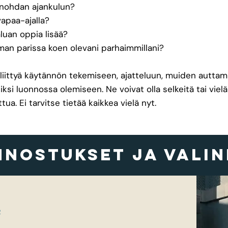
nohdan ajankulun?
vapaa-ajalla?
aluan oppia lisää?
man parissa koen olevani parhaimmillani?
 liittyä käytännön tekemiseen, ajatteluun, muiden auttam
iksi luonnossa olemiseen. Ne voivat olla selkeitä tai vi
a. Ei tarvitse tietää kaikkea vielä nyt.
nnostukset ja vali
n