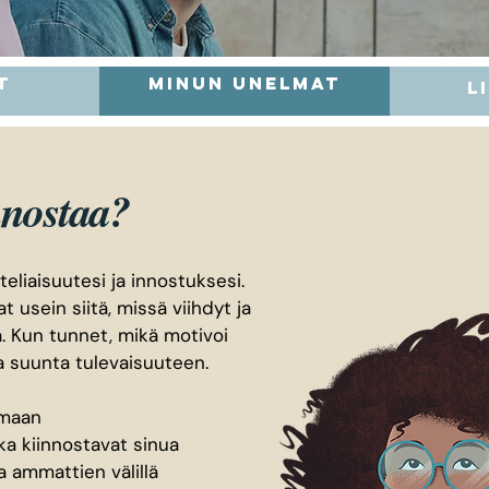
t
minun unelmat
L
nnostaa?
teliaisuutesi ja innostuksesi.
 usein siitä, missä viihdyt ja
ä. Kun tunnet, mikä motivoi
a suunta tulevaisuuteen.
umaan
ka kiinnostavat sinua
a ammattien välillä