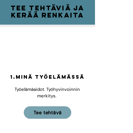
tee tehtäviä ja
kerää renkaita
1.Minä työelämässä
Työelämäaidot. Työhyvinvoinnin
merkitys.
Tee tehtävä