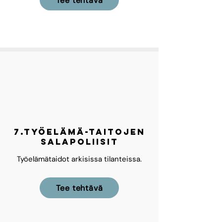
Tee tehtävä
7.työelämä-taitojen
salapoliisit
Työelämätaidot arkisissa tilanteissa.
Tee tehtävä